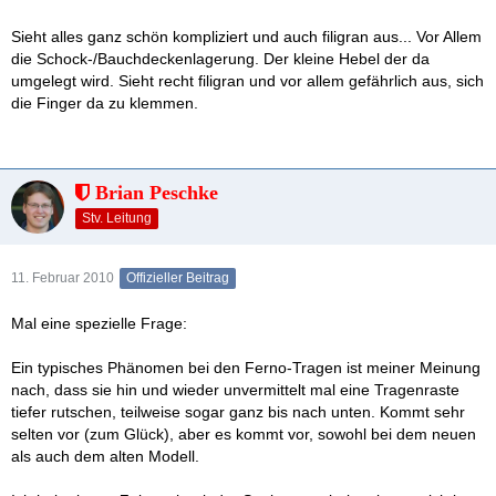
Aber was die da so bauen - da braucht man ja fast ein Studium,
Sieht alles ganz schön kompliziert und auch filigran aus... Vor Allem
um die Dinger zu bedienen
(schaut euch mal die Videos auf
die Schock-/Bauchdeckenlagerung. Der kleine Hebel der da
der Seite über die 2000MA an!) Sieht alles recht toll aus, würde
umgelegt wird. Sieht recht filigran und vor allem gefährlich aus, sich
gerne mal so´n Ding testen...
die Finger da zu klemmen.
Brian Peschke
Stv. Leitung
11. Februar 2010
Offizieller Beitrag
Mal eine spezielle Frage:
Ein typisches Phänomen bei den Ferno-Tragen ist meiner Meinung
nach, dass sie hin und wieder unvermittelt mal eine Tragenraste
tiefer rutschen, teilweise sogar ganz bis nach unten. Kommt sehr
selten vor (zum Glück), aber es kommt vor, sowohl bei dem neuen
als auch dem alten Modell.