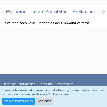
Pinnwand
Letzte Aktivitäten
Reaktionen
Üb
Es wurden noch keine Einträge an der Pinnwand verfasst.
Datenschutzerklärung
Kontakt
Impressum
Diese Seite verwendet Cookies. Durch die Nutzung unserer Seite erklären Sie
sich damit einverstanden, dass wir Cookies setzen.
Community-Software:
WoltLab Suite™
Weitere Informationen
Schließen