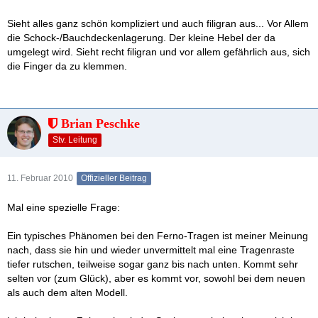
Aber was die da so bauen - da braucht man ja fast ein Studium,
Sieht alles ganz schön kompliziert und auch filigran aus... Vor Allem
um die Dinger zu bedienen
(schaut euch mal die Videos auf
die Schock-/Bauchdeckenlagerung. Der kleine Hebel der da
der Seite über die 2000MA an!) Sieht alles recht toll aus, würde
umgelegt wird. Sieht recht filigran und vor allem gefährlich aus, sich
gerne mal so´n Ding testen...
die Finger da zu klemmen.
Brian Peschke
Stv. Leitung
11. Februar 2010
Offizieller Beitrag
Mal eine spezielle Frage:
Ein typisches Phänomen bei den Ferno-Tragen ist meiner Meinung
nach, dass sie hin und wieder unvermittelt mal eine Tragenraste
tiefer rutschen, teilweise sogar ganz bis nach unten. Kommt sehr
selten vor (zum Glück), aber es kommt vor, sowohl bei dem neuen
als auch dem alten Modell.