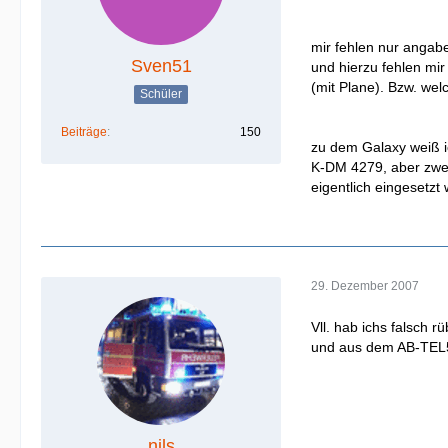
mir fehlen nur angab
Sven51
und hierzu fehlen mi
(mit Plane). Bzw. wel
Schüler
Beiträge
150
zu dem Galaxy weiß i
K-DM 4279, aber zwei
eigentlich eingesetzt
29. Dezember 2007
Vll. hab ichs falsch
und aus dem AB-TEL5
nils