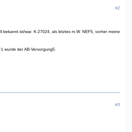
#2
ll bekannt ist/war. K-27024, als letztes m.W. NEF5, vorher meine
5-1 wurde der AB-Versorgung5.
#3