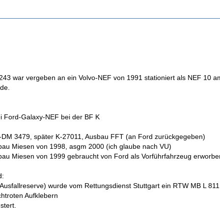
243 war vergeben an ein Volvo-NEF von 1991 stationiert als NEF 10 
de.
i Ford-Galaxy-NEF bei der BF K
 K-DM 3479, später K-27011, Ausbau FFT (an Ford zurückgegeben)
bau Miesen von 1998, asgm 2000 (ich glaube nach VU)
bau Miesen von 1999 gebraucht von Ford als Vorführfahrzeug erworbe
d:
Ausfallreserve) wurde vom Rettungsdienst Stuttgart ein RTW MB L 811 
chtroten Aufklebern
tert.