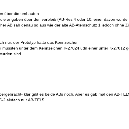
en über die umbauten.
r die angaben über den verbleib (AB-Res 4 oder 10, einer davon wur
cher AB sah genau so aus wie der alte AB-Atemschutz 1 jedoch ohne Zie
ch nur, der Prototyp hatte das Kennzeichen
 müssten unter dem Kennzeichen K-27024 udn einer unter K-27012 gela
 wurden sind.
 rübergebracht- klar gibt es beide ABs noch. Aber es gab mal den AB-
-2 einfach nur AB-TEL5