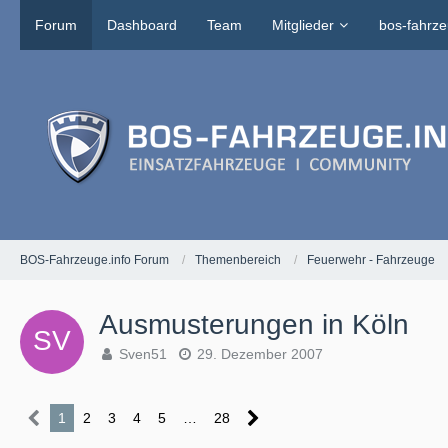
Forum
Dashboard
Team
Mitglieder
bos-fahrze
BOS-Fahrzeuge.info Forum
Themenbereich
Feuerwehr - Fahrzeuge
Ausmusterungen in Köln
Sven51
29. Dezember 2007
1
2
3
4
5
…
28