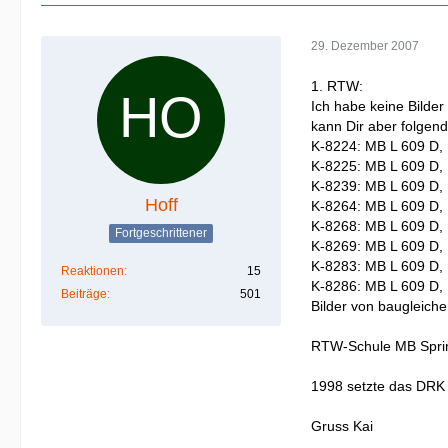
29. Dezember 2007
1. RTW:
Ich habe keine Bilde
kann Dir aber folgen
K-8224: MB L 609 D, 
K-8225: MB L 609 D, 
K-8239: MB L 609 D, 
Hoff
K-8264: MB L 609 D, 
K-8268: MB L 609 D, 
Fortgeschrittener
K-8269: MB L 609 D, 
K-8283: MB L 609 D,
Reaktionen
15
K-8286: MB L 609 D,
Beiträge
501
Bilder von baugleiche
RTW-Schule MB Sprin
1998 setzte das DRK
Gruss Kai