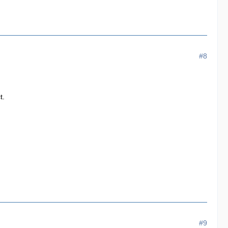
#8
t.
#9