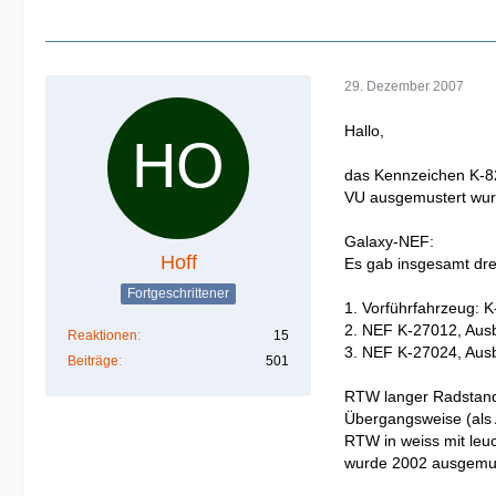
29. Dezember 2007
Hallo,
das Kennzeichen K-8
VU ausgemustert wur
Galaxy-NEF:
Hoff
Es gab insgesamt dre
Fortgeschrittener
1. Vorführfahrzeug:
2. NEF K-27012, Aus
Reaktionen
15
3. NEF K-27024, Aus
Beiträge
501
RTW langer Radstan
Übergangsweise (als 
RTW in weiss mit leu
wurde 2002 ausgemus