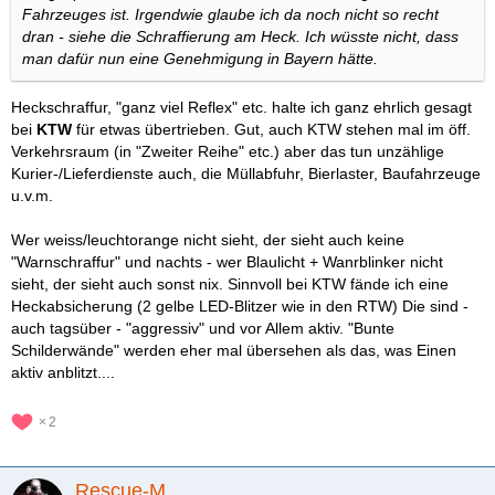
Fahrzeuges ist. Irgendwie glaube ich da noch nicht so recht
dran - siehe die Schraffierung am Heck. Ich wüsste nicht, dass
man dafür nun eine Genehmigung in Bayern hätte.
Heckschraffur, "ganz viel Reflex" etc. halte ich ganz ehrlich gesagt
bei
KTW
für etwas übertrieben. Gut, auch KTW stehen mal im öff.
Verkehrsraum (in "Zweiter Reihe" etc.) aber das tun unzählige
Kurier-/Lieferdienste auch, die Müllabfuhr, Bierlaster, Baufahrzeuge
u.v.m.
Wer weiss/leuchtorange nicht sieht, der sieht auch keine
"Warnschraffur" und nachts - wer Blaulicht + Wanrblinker nicht
sieht, der sieht auch sonst nix. Sinnvoll bei KTW fände ich eine
Heckabsicherung (2 gelbe LED-Blitzer wie in den RTW) Die sind -
auch tagsüber - "aggressiv" und vor Allem aktiv. "Bunte
Schilderwände" werden eher mal übersehen als das, was Einen
aktiv anblitzt....
2
Rescue-M