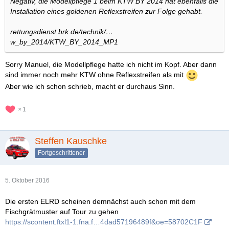
Negativ, die Modellpflege 1 beim KTW BY 2014 hat ebenfalls die
Installation eines goldenen Reflexstreifen zur Folge gehabt.
rettungsdienst.brk.de/technik/…
w_by_2014/KTW_BY_2014_MP1
Sorry Manuel, die Modellpflege hatte ich nicht im Kopf. Aber dann
sind immer noch mehr KTW ohne Reflexstreifen als mit
Aber wie ich schon schrieb, macht er durchaus Sinn.
1
Steffen Kauschke
Fortgeschrittener
5. Oktober 2016
Die ersten ELRD scheinen demnächst auch schon mit dem
Fischgrätmuster auf Tour zu gehen
https://scontent.ftxl1-1.fna.f…4dad57196489f&oe=58702C1F