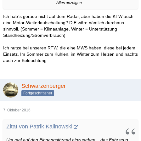
- Automatikgetriebe (endlich!!!)
Alles anzeigen
- Karo-Muster Design (gefiel mir anfänglich nicht so, mittlerweile
find ichs an allen 3 Fahrzeugen echt klasse!)
Ich hab´s gerade nicht auf dem Radar, aber haben die KTW auch
- Heckwarnschraffur
eine Motor-Weiterlaufschaltung? DIE wäre nämlich durchaus
- Frontblitzer (wurde Zeit)
sinnvoll. (Sommer = Klimaanlage, Winter = Unterstützung
- Umfeldbeleuchtung (vorallem für unseren neuen Spät-KTW
Standheizung/Stromverbrauch)
seit September echt sinnvoll)
Ich nutze bei unseren RTW, die eine MWS haben, diese bei jedem
Einsatz. Im Sommer zum Kühlen, im Winter zum Heizen und nachts
auch zur Beleuchtung.
Schwarzenberger
Fortgeschrittener
7. Oktober 2016
Zitat von Patrik Kalinowski
Um mal auf den Eingangsthread einzugehen... das Fahrzeug