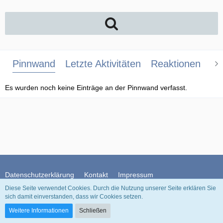
Pinnwand
Letzte Aktivitäten
Reaktionen
Üb
Es wurden noch keine Einträge an der Pinnwand verfasst.
Datenschutzerklärung
Kontakt
Impressum
Diese Seite verwendet Cookies. Durch die Nutzung unserer Seite erklären Sie
sich damit einverstanden, dass wir Cookies setzen.
Community-Software:
WoltLab Suite™
Weitere Informationen
Schließen