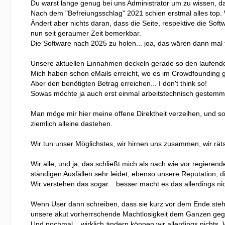
Du warst lange genug bei uns Administrator um zu wissen, da
Nach dem "Befreiungsschlag" 2021 schien erstmal alles top. W
Ändert aber nichts daran, dass die Seite, respektive die Sof
nun seit geraumer Zeit bemerkbar.
Die Software nach 2025 zu holen... joa, das wären dann mal f
Unsere aktuellen Einnahmen deckeln gerade so den laufenden 
Mich haben schon eMails erreicht, wo es im Crowdfounding g
Aber den benötigten Betrag erreichen... I don't think so!
Sowas möchte ja auch erst einmal arbeitstechnisch gestemmt
Man möge mir hier meine offene Direktheit verzeihen, und s
ziemlich alleine dastehen.
Wir tun unser Möglichstes, wir hirnen uns zusammen, wir räts
Wir alle, und ja, das schließt mich als nach wie vor regier
ständigen Ausfällen sehr leidet, ebenso unsere Reputation, d
Wir verstehen das sogar... besser macht es das allerdings nic
Wenn User dann schreiben, dass sie kurz vor dem Ende stehen
unsere akut vorherrschende Machtlosigkeit dem Ganzen geg
Und nochmal... wirklich ändern können wir allerdings nichts.