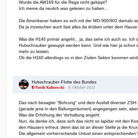
Wurde die AW169 für die Rega nicht gekippt?
Ich meine da neulich was gelesen zu haben...
Die Amerikaner haben es sich mit der MD-900/902 damals sehr
Da ja inzwischen auch fast alles da drüben unter dem Hause B
Was die H145 primär angeht... ja, das sehe ich auch so. Ich 
Hubschrauber gewuppt werden kann. Und wie hier ja schon erw
mehr zu leisten.
Ob die H160 allerdings so in den Zivilen Sektor kommen wird
Hubschrauber-Flotte des Bundes
9. Oktober 2022
Patrik Kalinowski
Das nach besagter "Bohrung" und dem Ausfall diverser ZSH-
(gerade jene in den Ballungsräumen) angegangen sein, aber e
Was die Erhöhung der Vorhaltung angeht:
Nun, da denke ich, dass sich das nicht so lapidar mit den K
den Häusern erfreut, denn das ist an dieser Stelle ja die Krux
Die allgemein vorherrschende Unlust einen entsprechenden S