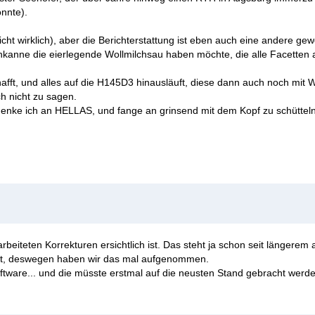
nnte).
t wirklich), aber die Berichterstattung ist eben auch eine andere ge
lchkanne die eierlegende Wollmilchsau haben möchte, die alle Facetten
ft, und alles auf die H145D3 hinausläuft, diese dann auch noch mit W
h nicht zu sagen.
n denke ich an HELLAS, und fange an grinsend mit dem Kopf zu schütteln
beiteten Korrekturen ersichtlich ist. Das steht ja schon seit längerem a
lässt, deswegen haben wir das mal aufgenommen.
tware... und die müsste erstmal auf die neusten Stand gebracht werden.