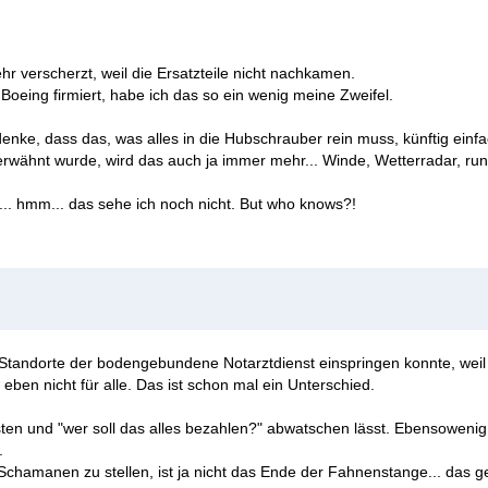
 verscherzt, weil die Ersatzteile nicht nachkamen.
oeing firmiert, habe ich das so ein wenig meine Zweifel.
denke, dass das, was alles in die Hubschrauber rein muss, künftig einf
ähnt wurde, wird das auch ja immer mehr... Winde, Wetterradar, rund 
... hmm... das sehe ich noch nicht. But who knows?!
Standorte der bodengebundene Notarztdienst einspringen konnte, weil
ben nicht für alle. Das ist schon mal ein Unterschied.
osten und "wer soll das alles bezahlen?" abwatschen lässt. Ebensowenig
.
chamanen zu stellen, ist ja nicht das Ende der Fahnenstange... das g