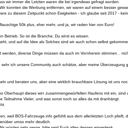
ss wir immer die Letzten waren die bei irgendwas gefragt wurden.
ir konnten die Werbung entfernen, wir waren auf einem besser gewarteten
tware zu diesem Zeitpunkt schon Ewigkeiten - ich glaube seit 2017 - ke
lauschige 50k plus, eher mehr, und ja, wir reden hier von Euro!
Betrieb. So ist die Branche, Du wirst es wissen.
eht, und auf die Idee als Solches sind wir auch schon selbst gekomme
 werden, diverse Dinge müssen da auch im Vornherein stimmen... nich
o sehr ich unsere Community auch schätze, aber meine Überzeugung geh
eln und beraten uns, aber eine wirklich brauchbare Lösung ist uns noch
endes Oberhaupt dieses wirr zusammengewürfelten Haufens mit ein, sind
ie Teilnahme Vieler, und was sonst noch so alles da mit dranhängt.
ht.
, weil BOS-Fahrzeuge.info gefühlt aus dem allerletzten Loch pfeift, d
enüber umso mehr deutlich.
 Wir würden sehr gerne, bitte seid Euch allen dessen eingedenk.