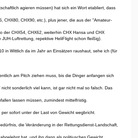
schaftlich agieren müssen) hat sich ein Wort etabliert, dass
 CHX80, CHX90, etc.), plus jener, die aus der "Amateur-
so der CHX54, CHX62, weiterhin CHX Hansa und CHX
-Luftrettung, repektive HeliFlight schon fleißig).
in Wittlich da im Jahr an Einsätzen raushaut, sehe ich (für
entlich am Pitch ziehen muss, bis die Dinger anfangen sich
icht sonderlich viel kann, ist gar nicht mal so falsch. Das
llen lassen müssen, zumindest mittelfristig.
 per sofort unter der Last von Gewicht wegbricht.
edürfnis, die Veränderung in der Rettungsdienst-Landschaft,
abgelehnt hat, und ihn dann als politiusches Gewicht