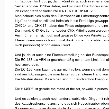
ihr habt den Im Hubi, ja, dann könnt ihr ja auch in einer andere
Seit Anfang der 1990er Jahre, und mit dem Überführen einer Vi
ich richtig treffend finde: PATIENTENTOURISMUS!
Man schaue sich allein den Zuchwachs an Luftrettungszentr
Liga" dann mal so still und heimlich in die Profi-Liga gew
CHX 14 und CHX 17 haben das Fixtau aufgegeben und eine
Dortmund. CHX Gießen und/oder CHX Mittelhessen werden eben
Auch führe man sich ggf. mal gewisse Dinge von PrimAir zu
Ebenso kann man sich auch mal die Anforderungszahlen anscha
mich persönlich) schon einen Trend.
Und ja, da ist auch eine Flottenumstellung bei der Bundespol
Die EC-135 als VBH ist gewichtsmäßig schon am Limit, bei all
hochzuwurbeln.
Die EC-155 kann kaum bis gar nicht rollen, wenn sie mit dem F
sind auch Aussagen, die man hinter vorgehaltener Hand von
Die Meisten dieser Maschinen sind nun auch schon knapp 20 J
Die H145D3 ist gerade the stand of the art, sowohl in puncto
Und es spielen ja auch noch andere, subjektive Dinge mit re
des Katastrophenschutzes, und das sich Hubschrauber eben a
(Erinnern wir uns an dieser Stelle doch nur mal an einen Mi