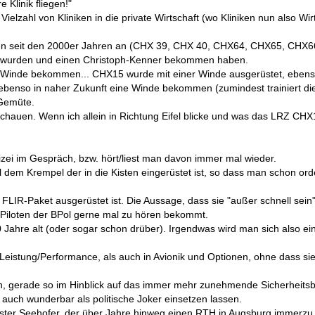
 Klinik fliegen!"
elzahl von Kliniken in die private Wirtschaft (wo Kliniken nun also Wirt
en seit den 2000er Jahren an (CHX 39, CHX 40, CHX64, CHX65, CHX66,
uppt wurden und einen Christoph-Kenner bekommen haben.
 Winde bekommen... CHX15 wurde mit einer Winde ausgerüstet, eben
so in naher Zukunft eine Winde bekommen (zumindest trainiert die JUH
 Gemüte.
uen. Wenn ich allein in Richtung Eifel blicke und was das LRZ CHX10 
izei im Gespräch, bzw. hört/liest man davon immer mal wieder.
 dem Krempel der in die Kisten eingerüstet ist, so dass man schon ord
LIR-Paket ausgerüstet ist. Die Aussage, dass sie "außer schnell sein" n
 Piloten der BPol gerne mal zu hören bekommt.
ahre alt (oder sogar schon drüber). Irgendwas wird man sich also einfa
 Leistung/Performance, als auch in Avionik und Optionen, ohne dass sie
in, gerade so im Hinblick auf das immer mehr zunehmende Sicherheitsb
uch wunderbar als politische Joker einsetzen lassen.
nister Seehofer, der über Jahre hinweg einen RTH in Augsburg immerzu 