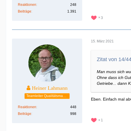
Reaktionen
248
Beiträge
1.391
3
15. März 2021
Zitat von 14/4
Man muss sich wun
Ohne dass ich Gut
Getriebe... dann 
Heiner Lahmann
Teamleiter Qualitätsmanagement
Eben. Einfach mal ab
Reaktionen
448
Beiträge
998
1