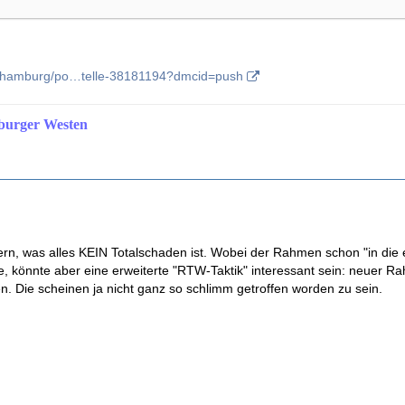
e/hamburg/po…telle-38181194?dmcid=push
burger Westen
n, was alles KEIN Totalschaden ist. Wobei der Rahmen schon "in die 
e, könnte aber eine erweiterte "RTW-Taktik" interessant sein: neuer R
. Die scheinen ja nicht ganz so schlimm getroffen worden zu sein.