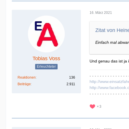
16. März 2021
Zitat von Hei
Einfach mal abwar
Tobias Voss
Und genau das ist ja 
Erleuchteter
- - - - - - - - - - - - - - - 
Reaktionen
136
http://www.einsatzfah
Beiträge
2.911
http://www.facebook.
- - - - - - - - - - - - - - - 
3