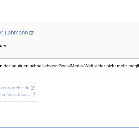
ner Lahmann
ten.
in der heutigen schnelllebigen SocialMedia-Welt leider nicht mehr möglic
- - - - - - - - - - - - - -
rzeug-archiv.de
com/voss.tobias
- - - - - - - - - - - - - -