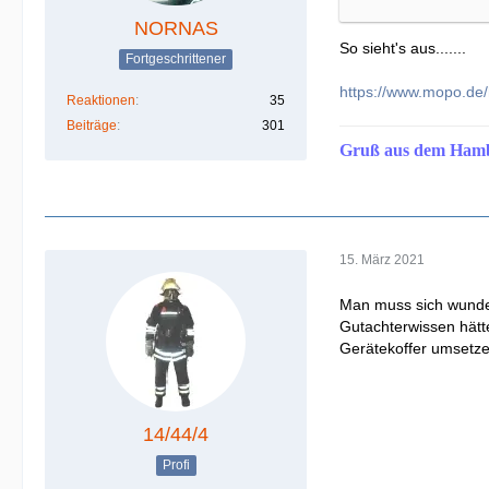
NORNAS
So sieht's aus.......
Fortgeschrittener
https://www.mopo.d
Reaktionen
35
Beiträge
301
Gruß aus dem Ham
15. März 2021
Man muss sich wunder
Gutachterwissen hätt
Gerätekoffer umsetzen
14/44/4
Profi