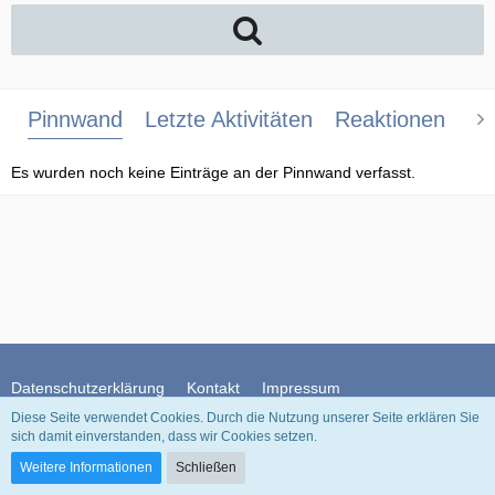
Pinnwand
Letzte Aktivitäten
Reaktionen
Üb
Es wurden noch keine Einträge an der Pinnwand verfasst.
Datenschutzerklärung
Kontakt
Impressum
Diese Seite verwendet Cookies. Durch die Nutzung unserer Seite erklären Sie
sich damit einverstanden, dass wir Cookies setzen.
Community-Software:
WoltLab Suite™
Weitere Informationen
Schließen