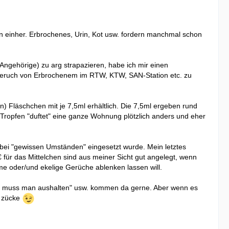
en einher. Erbrochenes, Urin, Kot usw. fordern manchmal schon
/Angehörige) zu arg strapazieren, habe ich mir einen
 Geruch von Erbrochenem im RTW, KTW, SAN-Station etc. zu
en) Fläschchen mit je 7,5ml erhältlich. Die 7,5ml ergeben rund
 Tropfen "duftet" eine ganze Wohnung plötzlich anders und eher
bei "gewissen Umständen" eingesetzt wurde. Mein letztes
 für das Mittelchen sind aus meiner Sicht gut angelegt, wenn
me oder/und ekelige Gerüche ablenken lassen will.
as muss man aushalten" usw. kommen da gerne. Aber wenn es
n zücke