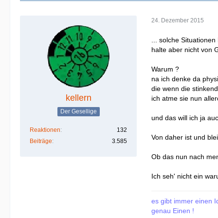
24. Dezember 2015
... solche Situationen
halte aber nicht von 
Warum ?
na ich denke da physi
die wenn die stinkend
kellern
ich atme sie nun aller
Der Gesellige
und das will ich ja auc
Reaktionen
132
Von daher ist und ble
Beiträge
3.585
Ob das nun nach mens
Ich seh' nicht ein wa
es gibt immer einen I
genau Einen !