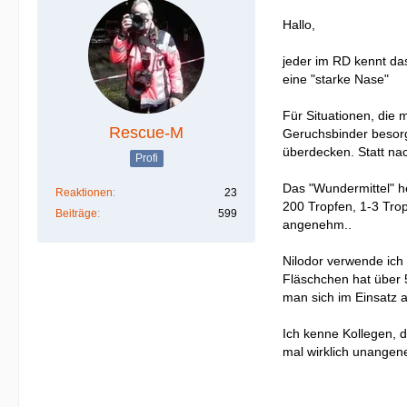
Hallo,
jeder im RD kennt da
eine "starke Nase"
Für Situationen, die 
Rescue-M
Geruchsbinder besorg
überdecken. Statt na
Profi
Das "Wundermittel" he
Reaktionen
23
200 Tropfen, 1-3 Trop
Beiträge
599
angenehm..
Nilodor verwende ich
Fläschchen hat über 5
man sich im Einsatz 
Ich kenne Kollegen, 
mal wirklich unangen