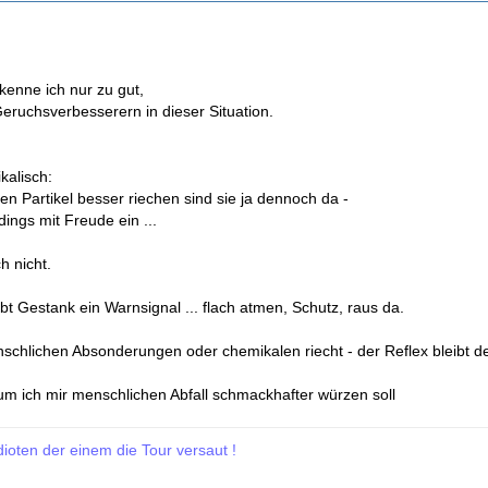
 kenne ich nur zu gut,
Geruchsverbesserern in dieser Situation.
kalisch:
en Partikel besser riechen sind sie ja dennoch da -
dings mit Freude ein ...
h nicht.
ibt Gestank ein Warnsignal ... flach atmen, Schutz, raus da.
chlichen Absonderungen oder chemikalen riecht - der Reflex bleibt de
rum ich mir menschlichen Abfall schmackhafter würzen soll
dioten der einem die Tour versaut !