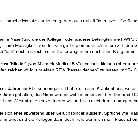
s - manche Einsatzsituationen gehen auch mit oft "intensiven" Gerüch
meine Nase (und die der Kollegen oder anderer Beteiligten wie FW/Pol.
t. Eine Flüssigkeit, von der wenige Tropfen ausreichen, um z.B. den
ch "bäh" riecht es recht schnell eher angenehm nach Zimt-Kaugummi.
isst "Nilodor" (von Microtek Medical B.V.) und ist in kleinen (aber teur
fen reichen völlig, um einen RTW "besser riechen" zu lassen, mit 5-10
 seit Jahren im RD. Kennengelernt habe ich es im Krankenhaus, wo es 
 Jahre gehalten, das Neue wird es wohl ebenso lang tun. Die rund 10€
auf das Wesentliche konzentrieren will und sich nicht durch unangeneh
die sich eher abwertend über Geruchsbinder äussern. Sprüche wie "d
ehm wird, sind die Kollegen dann doch froh, wenn ich mein Fläschche