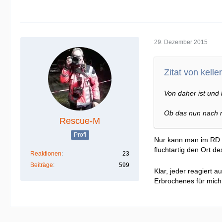
29. Dezember 2015
Zitat von kelle
Von daher ist und 
Ob das nun nach m
Rescue-M
Profi
Nur kann man im RD 
fluchtartig den Ort 
Reaktionen
23
Beiträge
599
Klar, jeder reagiert 
Erbrochenes für mich