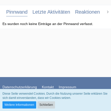
Pinnwand
Letzte Aktivitäten
Reaktionen
Üb
Es wurden noch keine Einträge an der Pinnwand verfasst.
Datenschutzerklärung
Kontakt
Impressum
Diese Seite verwendet Cookies. Durch die Nutzung unserer Seite erklären Sie
sich damit einverstanden, dass wir Cookies setzen.
Community-Software:
WoltLab Suite™
Weitere Informationen
Schließen