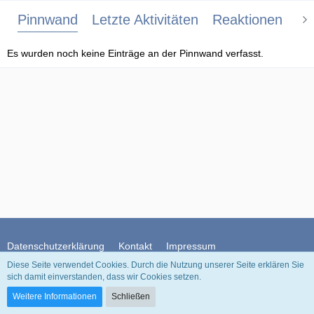
Pinnwand
Letzte Aktivitäten
Reaktionen
Üb
Es wurden noch keine Einträge an der Pinnwand verfasst.
Datenschutzerklärung
Kontakt
Impressum
Diese Seite verwendet Cookies. Durch die Nutzung unserer Seite erklären Sie
sich damit einverstanden, dass wir Cookies setzen.
Community-Software:
WoltLab Suite™
Weitere Informationen
Schließen