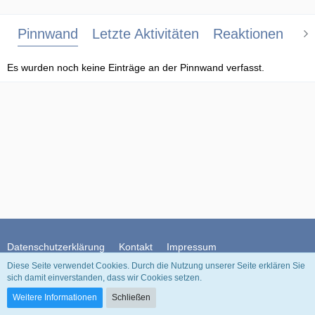
Pinnwand
Letzte Aktivitäten
Reaktionen
Üb
Es wurden noch keine Einträge an der Pinnwand verfasst.
Datenschutzerklärung
Kontakt
Impressum
Diese Seite verwendet Cookies. Durch die Nutzung unserer Seite erklären Sie
sich damit einverstanden, dass wir Cookies setzen.
Community-Software:
WoltLab Suite™
Weitere Informationen
Schließen