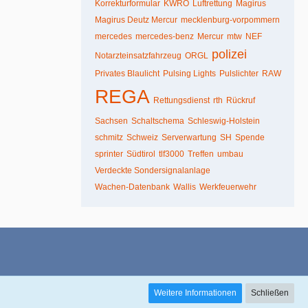
Korrekturformular
KWRO
Luftrettung
Magirus
Magirus Deutz Mercur
mecklenburg-vorpommern
mercedes
mercedes-benz
Mercur
mtw
NEF
polizei
Notarzteinsatzfahrzeug
ORGL
Privates Blaulicht
Pulsing Lights
Pulslichter
RAW
REGA
Rettungsdienst
rth
Rückruf
Sachsen
Schaltschema
Schleswig-Holstein
schmitz
Schweiz
Serverwartung
SH
Spende
sprinter
Südtirol
tlf3000
Treffen
umbau
Verdeckte Sondersignalanlage
Wachen-Datenbank
Wallis
Werkfeuerwehr
Weitere Informationen
Schließen