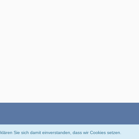
Community-Software:
WoltLab Suite™
klären Sie sich damit einverstanden, dass wir Cookies setzen.