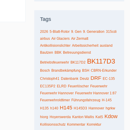
Tags
2026
5-Blatt-Rotor
9. Gen
9. Generation
315cdi
airbus
Air Glaciers
Air Zermatt
Antikollisionslichter
Arbeitssicherheit
ausland
Bautzen
BBK
Betreuungsdienst
BK117D3
Betriebsfeuerwehr
BK117D2
Bosch
Brandbekämpfung
BSH
CBRN-Erkunder
DRF
Christoph41
Datenbank
Deutz
EC-135
EC135P2
ELRD
Feuerlöscher
Feuerwehr
Feuerwehr Hannover
Feuerwehr Hannover 1:87
Feuerwehroldtimer
Führungsfahrzeug
H-145
H145
H135
h140
H145D3
Hannover
hgrkw
Kdow
hiorg
Hoyerswerda
Kanton Wallis
KatS
Kollisionsschutz
Kommentar
Korrektur