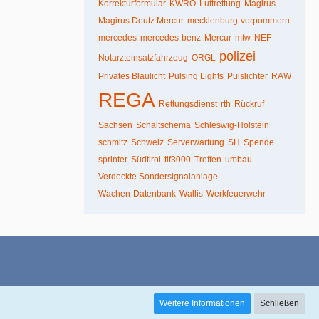
Korrekturformular
KWRO
Luftrettung
Magirus
Magirus Deutz Mercur
mecklenburg-vorpommern
mercedes
mercedes-benz
Mercur
mtw
NEF
polizei
Notarzteinsatzfahrzeug
ORGL
Privates Blaulicht
Pulsing Lights
Pulslichter
RAW
REGA
Rettungsdienst
rth
Rückruf
Sachsen
Schaltschema
Schleswig-Holstein
schmitz
Schweiz
Serverwartung
SH
Spende
sprinter
Südtirol
tlf3000
Treffen
umbau
Verdeckte Sondersignalanlage
Wachen-Datenbank
Wallis
Werkfeuerwehr
Weitere Informationen
Schließen