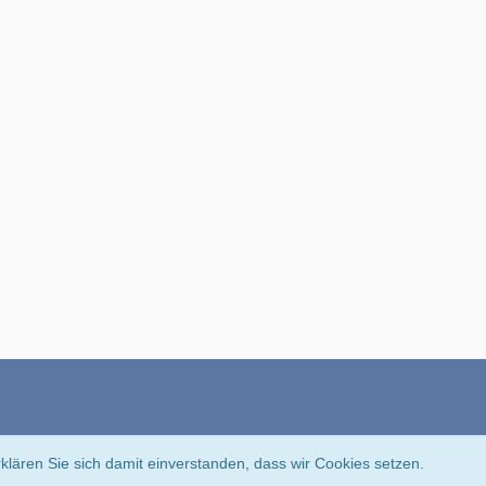
Community-Software:
WoltLab Suite™
klären Sie sich damit einverstanden, dass wir Cookies setzen.