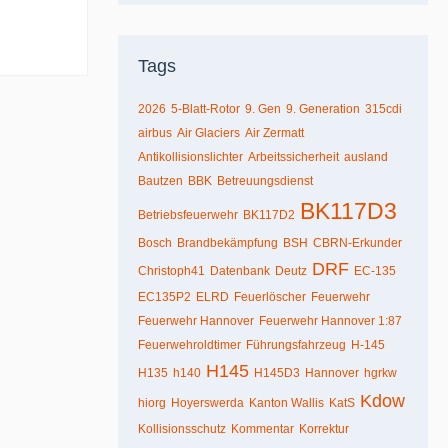
Tags
2026
5-Blatt-Rotor
9. Gen
9. Generation
315cdi
airbus
Air Glaciers
Air Zermatt
Antikollisionslichter
Arbeitssicherheit
ausland
Bautzen
BBK
Betreuungsdienst
BK117D3
Betriebsfeuerwehr
BK117D2
Bosch
Brandbekämpfung
BSH
CBRN-Erkunder
DRF
Christoph41
Datenbank
Deutz
EC-135
EC135P2
ELRD
Feuerlöscher
Feuerwehr
Feuerwehr Hannover
Feuerwehr Hannover 1:87
Feuerwehroldtimer
Führungsfahrzeug
H-145
H145
H135
h140
H145D3
Hannover
hgrkw
Kdow
hiorg
Hoyerswerda
Kanton Wallis
KatS
Kollisionsschutz
Kommentar
Korrektur