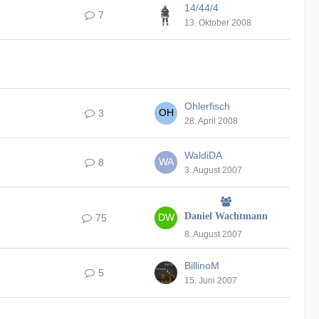
14/44/4
7
13. Oktober 2008
Ohlerfisch
3
28. April 2008
WaldiDA
8
3. August 2007
Daniel Wachtmann
75
8. August 2007
BillinoM
5
15. Juni 2007