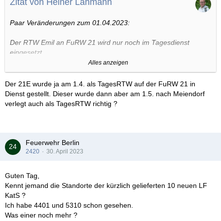
Zitat von Heiner Lahmann
Paar Veränderungen zum 01.04.2023:
Der RTW Emil an FuRW 21 wird nur noch im Tagesdienst
eingesetzt.
Alles anzeigen
An der FuRW 11 wird es wieder einen RTW Cäsar, besetzt im
Tagesdienst, geben.
Der 21E wurde ja am 1.4. als TagesRTW auf der FuRW 21 in
Dienst gestellt. Dieser wurde dann aber am 1.5. nach Meiendorf
Zum 01.05.2023 passiert folgendes:
verlegt auch als TagesRTW richtig ?
Rettungswachen Meiendorf mit 3 RTW und Allermöhe mit 2
RTW gehen in Dienst.
Feuerwehr Berlin
Rettungswache Wandsbek-Marienthal geht an den Malteser-
2420
30. April 2023
Hilfsdienst.
Guten Tag,
Der RTW 23 Emil geht a.D. und geht an die RW Meiendorf
Kennt jemand die Standorte der kürzlich gelieferten 10 neuen LF
Der RTW 12 Gustav geht a.D. und geht an die RW Meiendorf
KatS ?
Der RTW 21 Emil geht a.D. und geht an die RW Meiendorf
Ich habe 4401 und 5310 schon gesehen.
Was einer noch mehr ?
Der RTW 26 Gustav wird an die RW Allermöhe verlegt