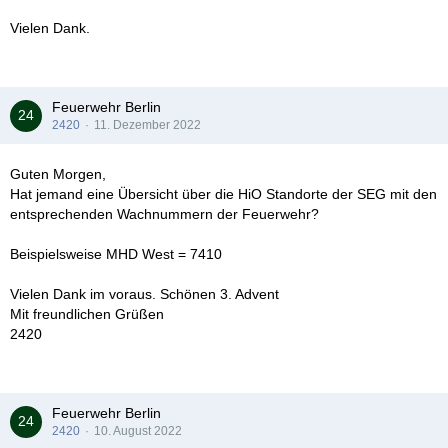
Der RTW 21 Gustav geht an die RW Barmbek-Nord als RTW 23
Vielen Dank.
Friedrich
Der RTW 21 Heinrich wird aufgeteilt in zwei Tagesdienst-RTW,
einer als RTW 23 Dora an FuRW 23, der zweite als RTW 26
Heinrich an der RW Allermöhe
Feuerwehr Berlin
2420
11. Dezember 2022
Der RTW 10 Anton wird umbenannt in RTW 15 Friedrich
Der RTW 20 Anton wird umbenannt in RTW 23 Gustav
Guten Morgen,
Hat jemand eine Übersicht über die HiO Standorte der SEG mit den
entsprechenden Wachnummern der Feuerwehr?
Beispielsweise MHD West = 7410
Vielen Dank im voraus. Schönen 3. Advent
Mit freundlichen Grüßen
2420
Feuerwehr Berlin
2420
10. August 2022