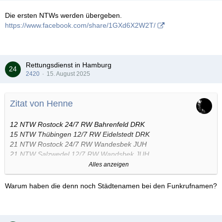
Die ersten NTWs werden übergeben.
https://www.facebook.com/share/1GXd6X2W2T/
Rettungsdienst in Hamburg
2420
15. August 2025
Zitat von Henne
12 NTW Rostock 24/7 RW Bahrenfeld DRK
15 NTW Thübingen 12/7 RW Eidelstedt DRK
21 NTW Rostock 24/7 RW Wandesbek JUH
21 NTW Salzwedel 12/7 RW Wandsbek JUH
36 NTW Gosslar 24/7 RW Hausbruch DRK
Alles anzeigen
36 NTW Hamburg 12/7 RW Hausbruch DRK
Warum haben die denn noch Städtenamen bei den Funkrufnamen?
Sonderbedarf:
81 NTW Aachen DRK