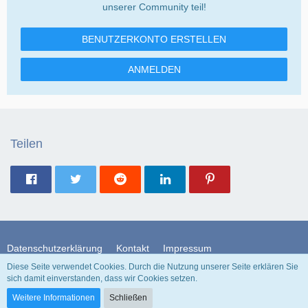
unserer Community teil!
BENUTZERKONTO ERSTELLEN
ANMELDEN
Teilen
Datenschutzerklärung
Kontakt
Impressum
Diese Seite verwendet Cookies. Durch die Nutzung unserer Seite erklären Sie
sich damit einverstanden, dass wir Cookies setzen.
Community-Software:
WoltLab Suite™
Weitere Informationen
Schließen