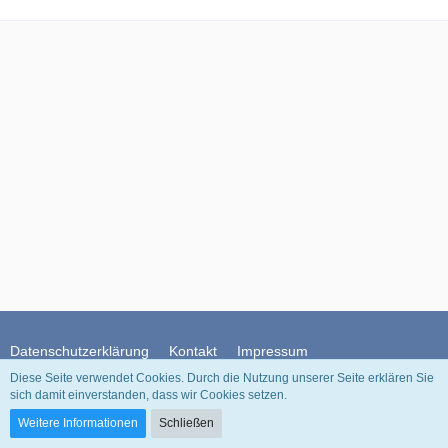
Datenschutzerklärung
Kontakt
Impressum
Diese Seite verwendet Cookies. Durch die Nutzung unserer Seite erklären Sie
sich damit einverstanden, dass wir Cookies setzen.
Community-Software:
WoltLab Suite™
Weitere Informationen
Schließen