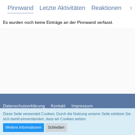
Pinnwand
Letzte Aktivitäten
Reaktionen
Üb
Es wurden noch keine Einträge an der Pinnwand verfasst.
Datenschutzerklärung
Kontakt
Impressum
Diese Seite verwendet Cookies. Durch die Nutzung unserer Seite erklären Sie
sich damit einverstanden, dass wir Cookies setzen.
Community-Software:
WoltLab Suite™
Weitere Informationen
Schließen