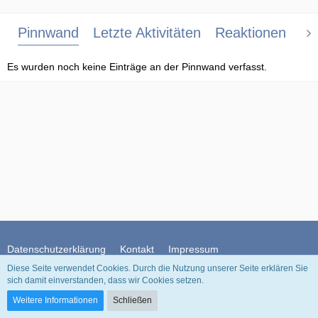
Pinnwand
Letzte Aktivitäten
Reaktionen
Üb
Es wurden noch keine Einträge an der Pinnwand verfasst.
Datenschutzerklärung
Kontakt
Impressum
Diese Seite verwendet Cookies. Durch die Nutzung unserer Seite erklären Sie
sich damit einverstanden, dass wir Cookies setzen.
Community-Software:
WoltLab Suite™
Weitere Informationen
Schließen