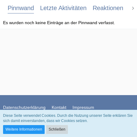
Pinnwand
Letzte Aktivitäten
Reaktionen
Üb
Es wurden noch keine Einträge an der Pinnwand verfasst.
Datenschutzerklärung
Kontakt
Impressum
Diese Seite verwendet Cookies. Durch die Nutzung unserer Seite erklären Sie
sich damit einverstanden, dass wir Cookies setzen.
Community-Software:
WoltLab Suite™
Weitere Informationen
Schließen