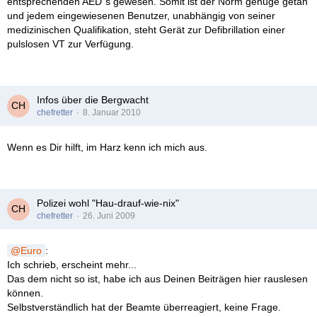
entsprechenden AED´s gewesen. Somit ist der Norm genüge getan
und jedem eingewiesenen Benutzer, unabhängig von seiner
medizinischen Qualifikation, steht Gerät zur Defibrillation einer
pulslosen VT zur Verfügung.
Infos über die Bergwacht
chefretter
8. Januar 2010
Wenn es Dir hilft, im Harz kenn ich mich aus.
Polizei wohl "Hau-drauf-wie-nix"
chefretter
26. Juni 2009
Euro
:
Ich schrieb, erscheint mehr...
Das dem nicht so ist, habe ich aus Deinen Beiträgen hier rauslesen
können.
Selbstverständlich hat der Beamte überreagiert, keine Frage.