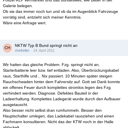
Polizei RLP vermarktet und das bundesweit, wie Bilder in der
Galerie belegen.
Ob sie das immer noch tun und ob da im Augenblick Fahrzeuge
vorrätig sind, entzieht sich meiner Kenntnis.
Wäre eine Anfrage wert.
NKTW Typ B Bund springt nicht an
chefretter
24. April 2011
Wir hatten das gleiche Problem. Fzg. springt nicht an,
Starterbatterie leer bzw. tief entladen. Also, Überbrückungskabel
raus, Starthilfe und... Nix passiert. 10 Minuten später steigen
Rauchschwaden hinter dem Fahrersitz auf. Gott sei Dank konnte
ein offenes Feuer durch komplettes stromlos legen des Fzg.
verhindert werden. Diagnose: Defektes Bauteil in der
Ladeerhaltung. Komplettes Ladegerät wurde durch den Aufbauer
ausgetauscht.
Also besser nicht selbst dran rumfummeln. Besser den
Hauptschalter umlegen, das Ladekabel rausziehen und einen
Fachmann konsultieren. Nicht das der KTW noch in der Halle
abfackelt.