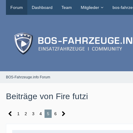
Forum
Dashboard
Team
Mitglieder
bos-fahrze
BOS-Fahrzeuge.info Forum
Beiträge von Fire futzi
1
2
3
4
5
6