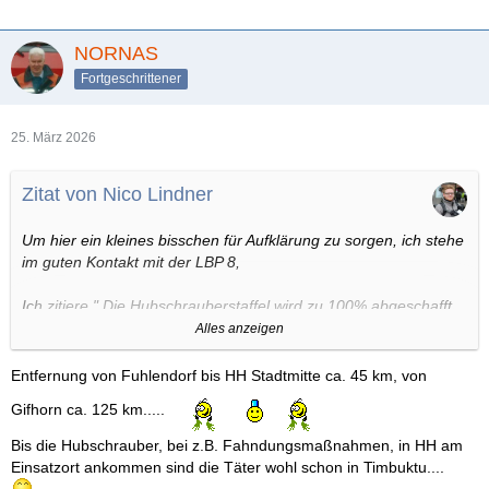
NORNAS
Fortgeschrittener
25. März 2026
Zitat von Nico Lindner
Um hier ein kleines bisschen für Aufklärung zu sorgen, ich stehe
im guten Kontakt mit der LBP 8,
Ich zitiere " Die Hubschrauberstaffel wird zu 100% abgeschafft,
ein genaues Datum stehe aber nicht fest "
Alles anzeigen
Weiter heißt es " Für Einsätze wie Demonstrationen oder
Entfernung von Fuhlendorf bis HH Stadtmitte ca. 45 km, von
Veranstaltungen wolle man auf Drohnen zurückgreifen, für
Gifhorn ca. 125 km.....
Einsätze wie Personenrettung (Elbe) oder Personensuche,
wollen man auf die Bundespolizeihubschrauber aus Fuhlendorf
Bis die Hubschrauber, bei z.B. Fahndungsmaßnahmen, in HH am
oder Gifhorn bzw. Die RTH 29 und Hansa zurückgreifen"
Einsatzort ankommen sind die Täter wohl schon in Timbuktu....