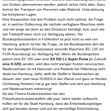
von Drohen übernommen werden, jedoch sicher nicht alles. Dazu
kommt der Transport von Personen oder Material, Unterstützung
bei komplexen Lagen.
Eine Kooperation löst das Problem auch nicht optimal, die Frage
ist, in welcher Entfernung die nächste verfügbare Maschine steht
und wie lange sie dann an den Einsatzort benötigt, bzw. auch wie
viel Treibstoff dann noch zur Verfügung stehen. Der
Bundespolizeistandort in Fuhlendorf ist jetzt nicht so weit von
Hamburg, jedoch ist hier die Frage, ob die Bundespolizei dort die
für den benötigten Einsatzzweck sinnvolle Maschine (EC 135 mit
FLIR-Ausrüstung) zur Verfügung hat. Wenn die Bundespolizei
jedoch eine EC 155 oder eine
AS 332 L1 Super Puma (
in Zukunft
eine H 225)
senden, wird dies nicht weniger Kosten verursachen.
Niedersachsen ist mit Hannover und Rastede bei Oldenburg nicht
direkt bei Hamburg, dafür stellt die Staffel in Niedersachen ab
diesem Jahr zwei neue H145D3 in den Dienst und ganz im Norden
(Schleswig-Holstein) hat ja gar kein Staffel und wird aus Hamburg
und Niedersachsen mitversorgt.
Da das Thema Kostenreduktion bei den
Polizeihubschrauberstaffeln alle paar Jahre wieder auftaucht,
hoffen wir für die Stadt Hamburg, dass die Entscheidungsträger
sich gut beraten lassen und auf ein vernünftige Entscheidung.