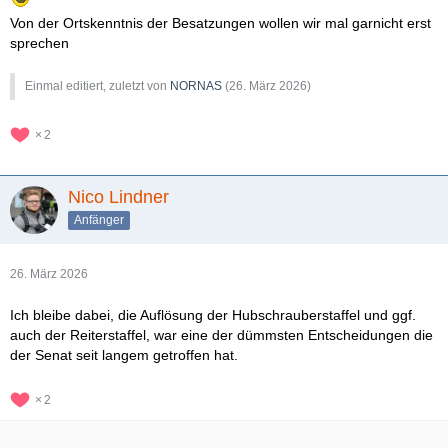
Auch stehen einige Piloten vor der Pensionierung, was eine
Von der Ortskenntnis der Besatzungen wollen wir mal garnicht erst
weitervermittlung an BPol oder andere PHuSt denkbar schwierig
sprechen
macht.
Einmal editiert, zuletzt von
NORNAS
(
26. März 2026
)
2
Nico Lindner
Anfänger
26. März 2026
Ich bleibe dabei, die Auflösung der Hubschrauberstaffel und ggf.
auch der Reiterstaffel, war eine der dümmsten Entscheidungen die
der Senat seit langem getroffen hat.
2