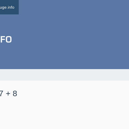
uge.info
7 + 8