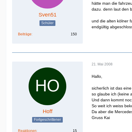
hätte man die fahrze
dazu. denn laut den 
Sven51
und die alten kölner 
Schüler
endgültig abgeschlos
Beiträge
150
21. Mai 2008
Hallo,
sicherlich ist das ei
so glaube ich (keine
Und dann kommt noch 
So weit ich weiss be
Hoff
Da aber die Mercedes
Gruss Kai
Fortgeschrittener
Reaktionen
15