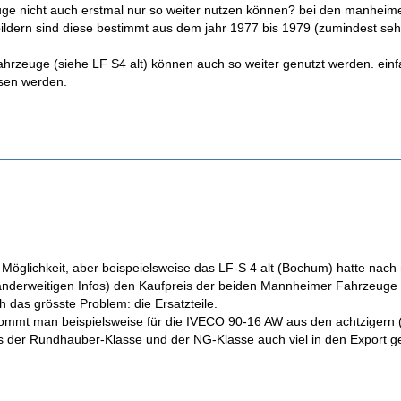
uge nicht auch erstmal nur so weiter nutzen können? bei den manhei
bildern sind diese bestimmt aus dem jahr 1977 bis 1979 (zumindest se
fahrzeuge (siehe LF S4 alt) können auch so weiter genutzt werden. ei
sen werden.
ne Möglichkeit, aber beispeielsweise das LF-S 4 alt (Bochum) hatte na
 anderweitigen Infos) den Kaufpreis der beiden Mannheimer Fahrzeuge 
das grösste Problem: die Ersatzteile.
kommt man beispielsweise für die IVECO 90-16 AW aus den achtzigern (z
 der Rundhauber-Klasse und der NG-Klasse auch viel in den Export geko