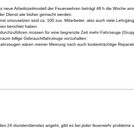
s neue Arbeitszeitmodell der Feuerwehren beträgt 48 h die Woche anst
 der Dienst wie bisher gemacht werden.
t umzusetzen sind ca. 100 zus. Mitarbeiter, also auch viele Lehrgänge
ien berichtet haben.
urchzuführen müssen für eine begrenzte Zeit mehr Fahrzeuge (Gruppenf
traum billige Gebrauchtfahrzeuge vorzuhalten.
Fahrzeugen wären meiner Meinung nach auch kostenträchtige Reparatu
des 24 stundendienstes angeht, gibt es bei jeder feuerwehr probleme 