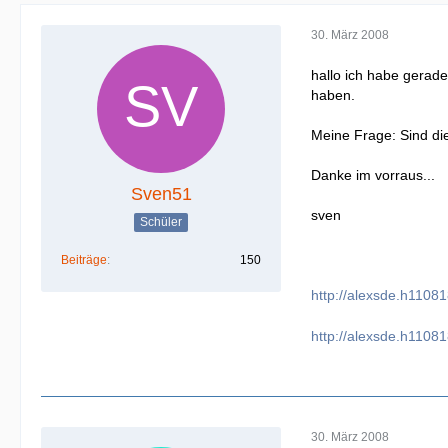
30. März 2008
hallo ich habe gerad
haben.
Meine Frage: Sind di
Danke im vorraus...
Sven51
sven
Schüler
Beiträge
150
http://alexsde.h1108
http://alexsde.h1108
30. März 2008