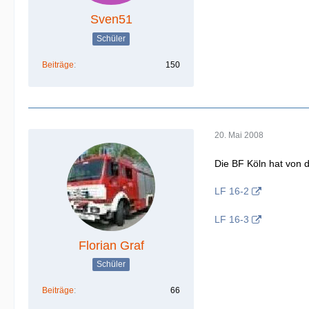
Sven51
Schüler
Beiträge
150
20. Mai 2008
Die BF Köln hat von 
LF 16-2
LF 16-3
Florian Graf
Schüler
Beiträge
66