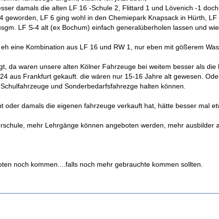
ser damals die alten LF 16 -Schule 2, Flittard 1 und Lövenich -1 doch
 geworden, LF 6 ging wohl in den Chemiepark Knapsack in Hürth, LF 
sgm. LF S-4 alt (ex Bochum) einfach generalüberholen lassen und wiede
a eh eine Kombination aus LF 16 und RW 1, nur eben mit gößerem Wa
agt, da waren unsere alten Kölner Fahrzeuge bei weitem besser als di
4 aus Frankfurt gekauft. die wären nur 15-16 Jahre alt gewesen. Ode
s Schulfahrzeuge und Sonderbedarfsfahrezge halten können.
t oder damals die eigenen fahrzeuge verkauft hat, hätte besser mal et
rschule, mehr Lehrgänge können angeboten werden, mehr ausbilder a
ten noch kommen....falls noch mehr gebrauchte kommen sollten.