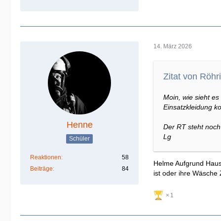
14. März 2026
Zitat von Röhri
Moin, wie sieht e
Einsatzkleidung k
Henne
Der RT steht noch 
Lg
Schüler
Reaktionen
58
Helme Aufgrund Haush
Beiträge
84
ist oder ihre Wäsche 
1