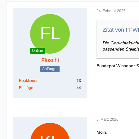
24. Februar 2026
Zitat von FF
Die Gerüchteküche
passenden Stellpl
Online
Floschi
Busdepot Winsener S
Anfänger
Reaktionen
13
Beiträge
44
5. März 2026
Moin,