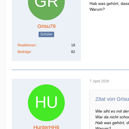
Hab was gehört, dass
Warum?
Grisu79
Schüler
Reaktionen
18
Beiträge
82
7. April 2026
Zitat von Gris
Wie siht es mit d
War da nicht schon
Hab was gehört, d
HunterHH6
Warum?