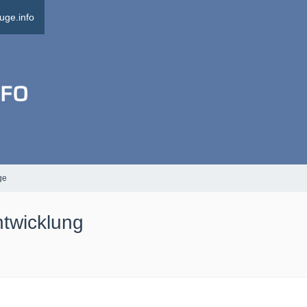
uge.info
ge
ntwicklung