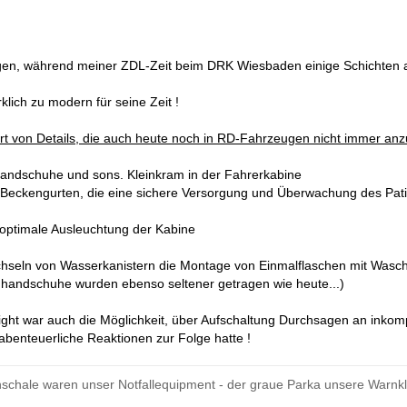
gen, während meiner ZDL-Zeit beim DRK Wiesbaden einige Schichten 
lich zu modern für seine Zeit !
rt von Details, die auch heute noch in RD-Fahrzeugen nicht immer anzu
 Handschuhe und sons. Kleinkram in der Fahrerkabine
st.Beckengurten, die eine sichere Versorgung und Überwachung des Pati
 optimale Ausleuchtung der Kabine
chseln von Wasserkanistern die Montage von Einmalflaschen mit Wasc
handschuhe wurden ebenso seltener getragen wie heute...)
ight war auch die Möglichkeit, über Aufschaltung Durchsagen an inko
h abenteuerliche Reaktionen zur Folge hatte !
nschale waren unser Notfallequipment - der graue Parka unsere Warnkl