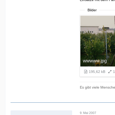
Bilder
wwwww.jpg
195,62 kB
1
Es gibt viele Mensche
9. Mai 2007