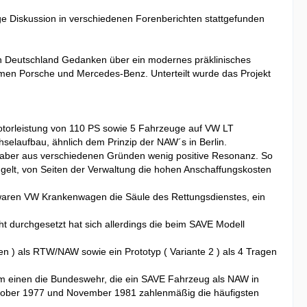
ege Diskussion in verschiedenen Forenberichten stattgefunden
in Deutschland Gedanken über ein modernes präklinisches
en Porsche und Mercedes-Benz. Unterteilt wurde das Projekt
otorleistung von 110 PS sowie 5 Fahrzeuge auf VW LT
selaufbau, ähnlich dem Prinzip der NAW´s in Berlin.
 aber aus verschiedenen Gründen wenig positive Resonanz. So
ngelt, von Seiten der Verwaltung die hohen Anschaffungskosten
n waren VW Krankenwagen die Säule des Rettungsdienstes, ein
cht durchgesetzt hat sich allerdings die beim SAVE Modell
n ) als RTW/NAW sowie ein Prototyp ( Variante 2 ) als 4 Tragen
m einen die Bundeswehr, die ein SAVE Fahrzeug als NAW in
tober 1977 und November 1981 zahlenmäßig die häufigsten