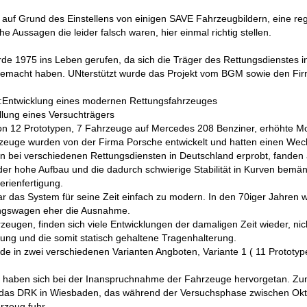
t, auf Grund des Einstellens von einigen SAVE Fahrzeugbildern, eine r
e Aussagen die leider falsch waren, hier einmal richtig stellen.
de 1975 ins Leben gerufen, da sich die Träger des Rettungsdienstes 
emacht haben. UNterstützt wurde das Projekt vom BGM sowie den Firm
e:Entwicklung eines modernen Rettungsfahrzeuges
llung eines Versuchträgers
n 12 Prototypen, 7 Fahrzeuge auf Mercedes 208 Benziner, erhöhte M
hrzeuge wurden von der Firma Porsche entwickelt und hatten einen Wech
 bei verschiedenen Rettungsdiensten in Deutschland erprobt, fanden
 der hohe Aufbau und die dadurch schwierige Stabilität in Kurven bemä
erienfertigung.
war das System für seine Zeit einfach zu modern. In den 70iger Jahre
ngswagen eher die Ausnahme.
rzeugen, finden sich viele Entwicklungen der damaligen Zeit wieder, ni
ung und die somit statisch gehaltene Tragenhalterung.
e in zwei verschiedenen Varianten Angboten, Variante 1 ( 11 Prototype
 haben sich bei der Inanspruchnahme der Fahrzeuge hervorgetan. Zu
 das DRK in Wiesbaden, das während der Versuchsphase zwischen Ok
rzeug fuhr.