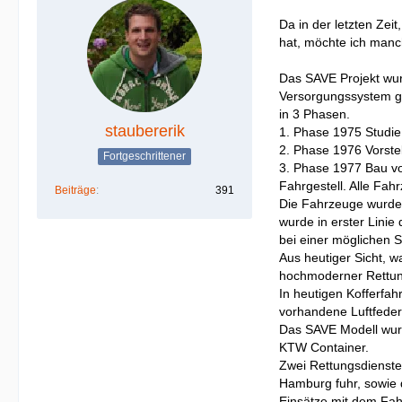
Da in der letzten Zei
hat, möchte ich manch
Das SAVE Projekt wur
Versorgungssystem g
in 3 Phasen.
staubererik
1. Phase 1975 Studi
2. Phase 1976 Vorste
Fortgeschrittener
3. Phase 1977 Bau vo
Fahrgestell. Alle Fa
Beiträge
391
Die Fahrzeuge wurden
wurde in erster Linie
bei einer möglichen S
Aus heutiger Sicht, 
hochmoderner Rettu
In heutigen Kofferfah
vorhandene Luftfeder
Das SAVE Modell wurd
KTW Container.
Zwei Rettungsdienste
Hamburg fuhr, sowie
Einsätze mit dem Fah