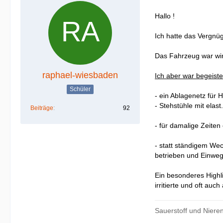
Hallo !
Ich hatte das Vergnü
Das Fahrzeug war wirk
raphael-wiesbaden
Ich aber war begeiste
Schüler
- ein Ablagenetz für
- Stehstühle mit ela
Beiträge
92
- für damalige Zeiten
- statt ständigem We
betrieben und Einweg
Ein besonderes Highl
irritierte und oft auc
Sauerstoff und Niere