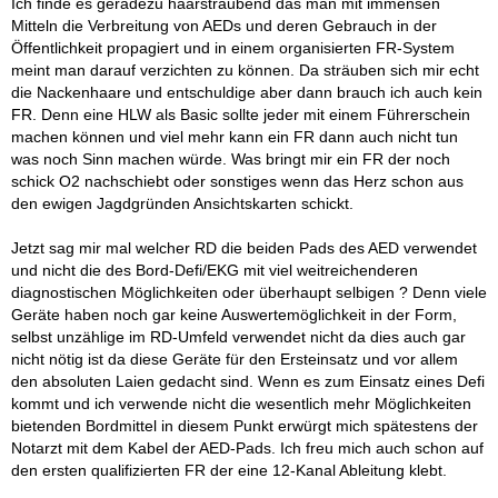
Ich finde es geradezu haarsträubend das man mit immensen
Mitteln die Verbreitung von AEDs und deren Gebrauch in der
Öffentlichkeit propagiert und in einem organisierten FR-System
meint man darauf verzichten zu können. Da sträuben sich mir echt
die Nackenhaare und entschuldige aber dann brauch ich auch kein
FR. Denn eine HLW als Basic sollte jeder mit einem Führerschein
machen können und viel mehr kann ein FR dann auch nicht tun
was noch Sinn machen würde. Was bringt mir ein FR der noch
schick O2 nachschiebt oder sonstiges wenn das Herz schon aus
den ewigen Jagdgründen Ansichtskarten schickt.
Jetzt sag mir mal welcher RD die beiden Pads des AED verwendet
und nicht die des Bord-Defi/EKG mit viel weitreichenderen
diagnostischen Möglichkeiten oder überhaupt selbigen ? Denn viele
Geräte haben noch gar keine Auswertemöglichkeit in der Form,
selbst unzählige im RD-Umfeld verwendet nicht da dies auch gar
nicht nötig ist da diese Geräte für den Ersteinsatz und vor allem
den absoluten Laien gedacht sind. Wenn es zum Einsatz eines Defi
kommt und ich verwende nicht die wesentlich mehr Möglichkeiten
bietenden Bordmittel in diesem Punkt erwürgt mich spätestens der
Notarzt mit dem Kabel der AED-Pads. Ich freu mich auch schon auf
den ersten qualifizierten FR der eine 12-Kanal Ableitung klebt.