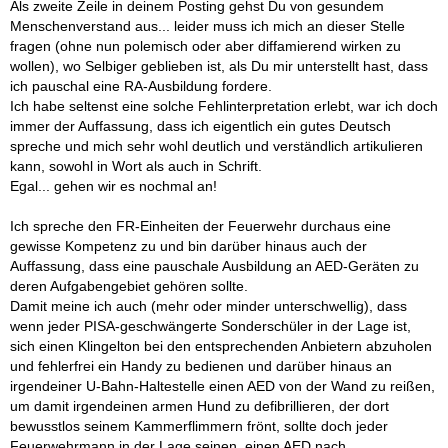
Kurs.
Als zweite Zeile in deinem Posting gehst Du von gesundem
Menschenverstand aus... leider muss ich mich an dieser Stelle
Aber wenn ich Patricks Meinung richtig verstehe muß ich
fragen (ohne nun polemisch oder aber diffamierend wirken zu
sowieso jeden EVO zum RA Ausbilden, damit ich auch ja
wollen), wo Selbiger geblieben ist, als Du mir unterstellt hast, dass
bestens ausgebildetes Personal habe. Zudem muß ich dann
ich pauschal eine RA-Ausbildung fordere.
jeder EVO-Abteilung ein NEF geben damit auch das nötige
Ich habe seltenst eine solche Fehlinterpretation erlebt, war ich doch
Material vorhanden ist.
immer der Auffassung, dass ich eigentlich ein gutes Deutsch
spreche und mich sehr wohl deutlich und verständlich artikulieren
Ich sehe es eher als wichtig an das die EVO's die Basics
kann, sowohl in Wort als auch in Schrift.
machen können und danach erst weitergehend tätig werden.
Egal... gehen wir es nochmal an!
Ich spreche den FR-Einheiten der Feuerwehr durchaus eine
Zum Thema der Kompatiblität seie gesagt das es wesentlich
gewisse Kompetenz zu und bin darüber hinaus auch der
besser ist wenn ich die Klebepads des AED dran lassen kann
Auffassung, dass eine pauschale Ausbildung an AED-Geräten zu
und ans EKG des RD anschließen kann als wenn ich die dann
deren Aufgabengebiet gehören sollte.
erstmal abreißen muß und danach neue Aufklebe.
Damit meine ich auch (mehr oder minder unterschwellig), dass
Zumal ich dann auch die EVO direkt vor Ort mit Material des RD
wenn jeder PISA-geschwängerte Sonderschüler in der Lage ist,
neu Aufrüsten kann.
sich einen Klingelton bei den entsprechenden Anbietern abzuholen
und fehlerfrei ein Handy zu bedienen und darüber hinaus an
Zum Thema Ausbilden seie gesagt das es schon ein Weilchen
irgendeiner U-Bahn-Haltestelle einen AED von der Wand zu reißen,
dauert bis ich die gesammte Truppe Unterwiesen habe und
um damit irgendeinen armen Hund zu defibrillieren, der dort
danach geprüft habe , zumal ich dann auch wirklich alle vor Ort
bewusstlos seinem Kammerflimmern frönt, sollte doch jeder
haben muß, denn es bringt nichts wenn ich 1/3 der Truppe auf
Feuerwehrmann in der Lage seinen, einen AED nach