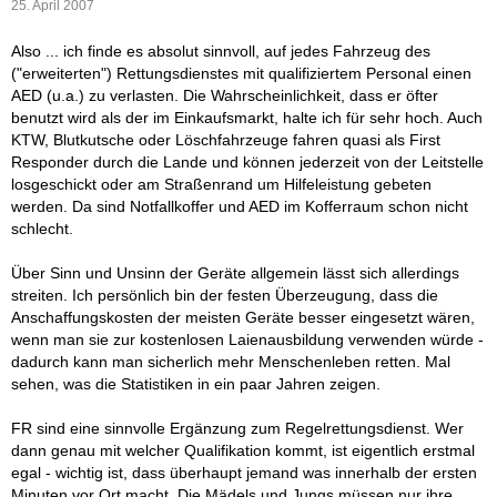
25. April 2007
Also ... ich finde es absolut sinnvoll, auf jedes Fahrzeug des
("erweiterten") Rettungsdienstes mit qualifiziertem Personal einen
AED (u.a.) zu verlasten. Die Wahrscheinlichkeit, dass er öfter
benutzt wird als der im Einkaufsmarkt, halte ich für sehr hoch. Auch
KTW, Blutkutsche oder Löschfahrzeuge fahren quasi als First
Responder durch die Lande und können jederzeit von der Leitstelle
losgeschickt oder am Straßenrand um Hilfeleistung gebeten
werden. Da sind Notfallkoffer und AED im Kofferraum schon nicht
schlecht.
Über Sinn und Unsinn der Geräte allgemein lässt sich allerdings
streiten. Ich persönlich bin der festen Überzeugung, dass die
Anschaffungskosten der meisten Geräte besser eingesetzt wären,
wenn man sie zur kostenlosen Laienausbildung verwenden würde -
dadurch kann man sicherlich mehr Menschenleben retten. Mal
sehen, was die Statistiken in ein paar Jahren zeigen.
FR sind eine sinnvolle Ergänzung zum Regelrettungsdienst. Wer
dann genau mit welcher Qualifikation kommt, ist eigentlich erstmal
egal - wichtig ist, dass überhaupt jemand was innerhalb der ersten
Minuten vor Ort macht. Die Mädels und Jungs müssen nur ihre