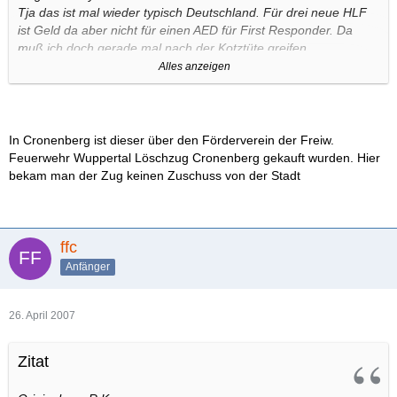
Tja das ist mal wieder typisch Deutschland. Für drei neue HLF
ist Geld da aber nicht für einen AED für First Responder. Da
muß ich doch gerade mal nach der Kotztüte greifen.
Alles anzeigen
Ein AED sollte ein absolutes Basic sein für einen FR einer
HiOrg/Feuerwehr die mit eigenem Fahrzeug ausrückt.
Schlieslich ist er ja sogar für völlige Laien gedacht die gerade
mal eine Mikrowelle bedienen können.
In Cronenberg ist dieser über den Förderverein der Freiw.
Feuerwehr Wuppertal Löschzug Cronenberg gekauft wurden. Hier
Im Schnitt würde man für ein HLF im übrigen je nach Gerät und
bekam man der Zug keinen Zuschuss von der Stadt
Rabatt circa 150 000 AED bekommen. Nur mal so zum
Nachdenken....
ffc
Anfänger
26. April 2007
Zitat