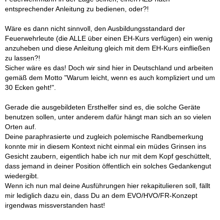
das Gerät eingewiesen habe und den Rest nicht und das Teil
entsprechender Anleitung zu bedienen, oder?!
dann auf das Auto lege.
Wäre es dann nicht sinnvoll, den Ausbildungsstandard der
Feuerwehrleute (die ALLE über einen EH-Kurs verfügen) ein wenig
anzuheben und diese Anleitung gleich mit dem EH-Kurs einfließen
zu lassen?!
Sicher wäre es das! Doch wir sind hier in Deutschland und arbeiten
gemäß dem Motto "Warum leicht, wenn es auch kompliziert und um
30 Ecken geht!".
Gerade die ausgebildeten Ersthelfer sind es, die solche Geräte
benutzen sollen, unter anderem dafür hängt man sich an so vielen
Orten auf.
Deine paraphrasierte und zugleich polemische Randbemerkung
konnte mir in diesem Kontext nicht einmal ein müdes Grinsen ins
Gesicht zaubern, eigentlich habe ich nur mit dem Kopf geschüttelt,
dass jemand in deiner Position öffentlich ein solches Gedankengut
wiedergibt.
Wenn ich nun mal deine Ausführungen hier rekapitulieren soll, fällt
mir lediglich dazu ein, dass Du an dem EVO/HVO/FR-Konzept
irgendwas missverstanden hast!