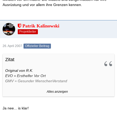
Ausrüstung und vor allem ihre Grenzen kennen.
Patrik Kalinowski
Projektleiter
26. April 2007
Offizieller Beitrag
Zitat
Original von R.K.
EVO = Ersthelfer Vor Ort
GMV = Gesunder MenschenVerstand
Ein KTW kann eher auf einen Patienten treffen bei dem sich das
Alles anzeigen
vorgefundene Bild von dem gemeldeten Bild stark abweicht,
zudem habe ich die Möglichkeit auch einen KTW als EVO
Einsätzen habe dabei aber Personal das wesentlich besser
Ja nee... is klar!
Ausgebildet ist als der durchschnittliche EVO mit seinem San