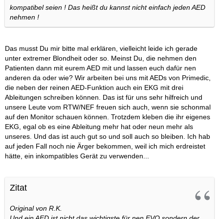
kompatibel seien ! Das heißt du kannst nicht einfach jeden AED
nehmen !
Das musst Du mir bitte mal erklären, vielleicht leide ich gerade
unter extremer Blondheit oder so. Meinst Du, die nehmen den
Patienten dann mit eurem AED mit und lassen euch dafür nen
anderen da oder wie? Wir arbeiten bei uns mit AEDs von Primedic,
die neben der reinen AED-Funktion auch ein EKG mit drei
Ableitungen schreiben können. Das ist für uns sehr hilfreich und
unsere Leute vom RTW/NEF freuen sich auch, wenn sie schonmal
auf den Monitor schauen können. Trotzdem kleben die ihr eigenes
EKG, egal ob es eine Ableitung mehr hat oder neun mehr als
unseres. Und das ist auch gut so und soll auch so bleiben. Ich hab
auf jeden Fall noch nie Ärger bekommen, weil ich mich erdreistet
hätte, ein inkompatibles Gerät zu verwenden...
Zitat
Original von R.K.
Und ein AED ist nicht das wichtigste für nen EVO sondern der