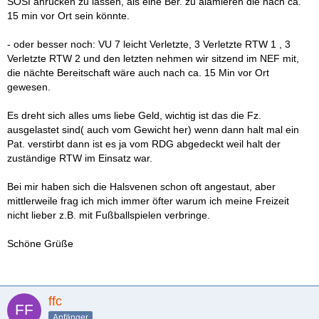
SOSI anrücken zu lassen, als eine Ber. zu alamieren die nach ca.
15 min vor Ort sein könnte.
- oder besser noch: VU 7 leicht Verletzte, 3 Verletzte RTW 1 , 3
Verletzte RTW 2 und den letzten nehmen wir sitzend im NEF mit,
die nächte Bereitschaft wäre auch nach ca. 15 Min vor Ort
gewesen.
Es dreht sich alles ums liebe Geld, wichtig ist das die Fz.
ausgelastet sind( auch vom Gewicht her) wenn dann halt mal ein
Pat. verstirbt dann ist es ja vom RDG abgedeckt weil halt der
zuständige RTW im Einsatz war.
Bei mir haben sich die Halsvenen schon oft angestaut, aber
mittlerweile frag ich mich immer öfter warum ich meine Freizeit
nicht lieber z.B. mit Fußballspielen verbringe.
Schöne Grüße
ffc
Anfänger