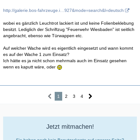
http://galerie.bos-fahrzeuge.i…927&mode=search&l=deutsch
wobei es gänzlich Leuchtrot lackiert ist und keine Folienbeklebung
besitzt. Lediglich der Schriftzug "Feuerwehr Wiesbaden" ist seitlich
angebracht, ebenso wie Türwappen etc.
Auf welcher Wache wird es eigentlich eingesetzt und wann kommt
es auf der Wache 1 zum Einsatz?
Ich hätte es ja nicht schon mehrmals auch im Einsatz gesehen
wenn es kaputt wäre, oder
1
2
3
4
Jetzt mitmachen!
Sie haben noch kein Benutzerkonto auf unserer Seite?