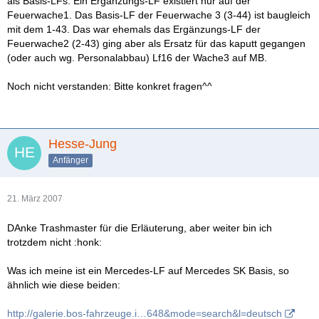
als Basis-LFs. Ein Ergänzungs-LF existiert nur auf der
Feuerwache1. Das Basis-LF der Feuerwache 3 (3-44) ist baugleich
mit dem 1-43. Das war ehemals das Ergänzungs-LF der
Feuerwache2 (2-43) ging aber als Ersatz für das kaputt gegangen
(oder auch wg. Personalabbau) Lf16 der Wache3 auf MB.
Noch nicht verstanden: Bitte konkret fragen^^
Hesse-Jung
Anfänger
21. März 2007
DAnke Trashmaster für die Erläuterung, aber weiter bin ich
trotzdem nicht :honk:
Was ich meine ist ein Mercedes-LF auf Mercedes SK Basis, so
ähnlich wie diese beiden:
http://galerie.bos-fahrzeuge.i…648&mode=search&l=deutsch