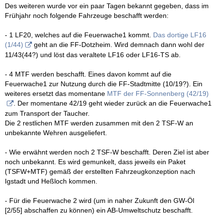
Des weiteren wurde vor ein paar Tagen bekannt gegeben, dass im
Frühjahr noch folgende Fahrzeuge beschafft werden:
- 1 LF20, welches auf die Feuerwache1 kommt.
Das dortige LF16
(1/44)
geht an die FF-Dotzheim. Wird demnach dann wohl der
11/43(44?) und löst das veraltete LF16 oder LF16-TS ab.
- 4 MTF werden beschafft. Eines davon kommt auf die
Feuerwache1 zur Nutzung durch die FF-Stadtmitte (10/19?). Ein
weiteres ersetzt das momentane
MTF der FF-Sonnenberg (42/19)
. Der momentane 42/19 geht wieder zurück an die Feuerwache1
zum Transport der Taucher.
Die 2 restlichen MTF werden zusammen mit den 2 TSF-W an
unbekannte Wehren ausgeliefert.
- Wie erwähnt werden noch 2 TSF-W beschafft. Deren Ziel ist aber
noch unbekannt. Es wird gemunkelt, dass jeweils ein Paket
(TSFW+MTF) gemäß der erstellten Fahrzeugkonzeption nach
Igstadt und Heßloch kommen.
- Für die Feuerwache 2 wird (um in naher Zukunft den GW-Öl
[2/55] abschaffen zu können) ein AB-Umweltschutz beschafft.