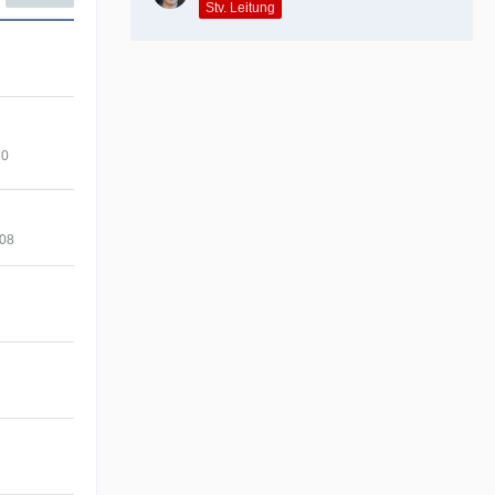
Stv. Leitung
7
10
008